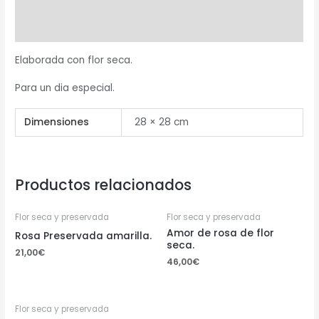
Descripción
Información adicional
Elaborada con flor seca.
Para un dia especial.
Dimensiones
28 × 28 cm
Productos relacionados
Flor seca y preservada
Flor seca y preservada
Amor de rosa de flor
Rosa Preservada amarilla.
seca.
21,00
€
46,00
€
Flor seca y preservada